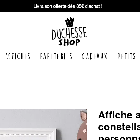
Livraison offerte dès 35€ d'achat !
Affiches
Papeteries
Cadeaux
Petits 
Affiche 
constell
personna