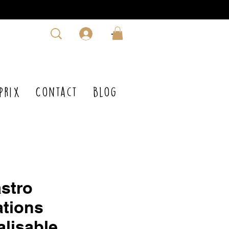
-
prix
Contact
Blog
astro
ations
lisable