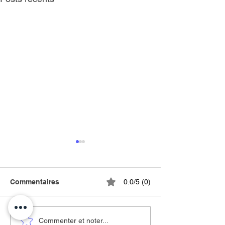
Commentaires
0.0/5 (0)
Fête des Mères
Commenter et noter...
Fête des Mères ❤️